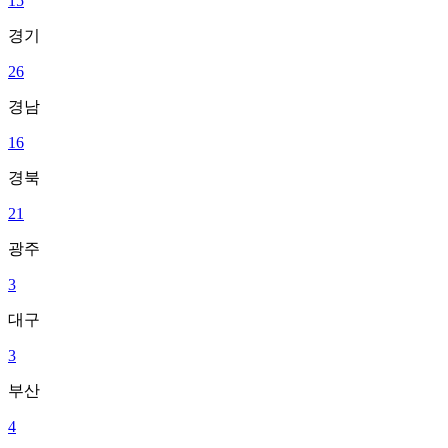
15
경기
26
경남
16
경북
21
광주
3
대구
3
부산
4