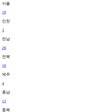
서울
19
인천
3
전남
26
전북
10
제주
4
충남
13
충북