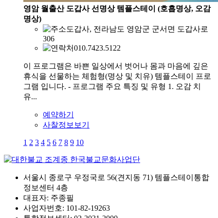
영암 월출산 도갑사 선명상 템플스테이 (호흡명상, 오감
명상)
도갑사, 전라남도 영암군 군서면 도갑사로
306
010.7423.5122
이 프로그램은 바쁜 일상에서 벗어나 몸과 마음에 깊은
휴식을 선물하는 체험형(명상 및 치유) 템플스테이 프로
그램 입니다. - 프로그램 주요 특징 및 유형 1. 오감 치
유...
예약하기
사찰정보보기
1
2
3
4
5
6
7
8
9
10
서울시 종로구 우정국로 56(견지동 71) 템플스테이통합
정보센터 4층
대표자: 주종필
사업자번호: 101-82-19263